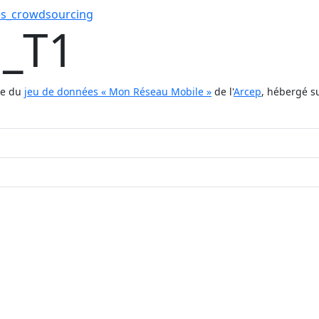
s_crowdsourcing
_T1
tie du
jeu de données « Mon Réseau Mobile »
de l'
Arcep
, hébergé s