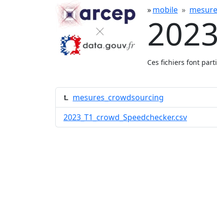
mobile
mesure
2023
Ces fichiers font par
mesures_crowdsourcing
2023_T1_crowd_Speedchecker.csv