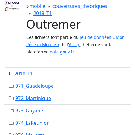
mobile
couvertures_theoriques
2018_T1
Outremer
Ces fichiers font partie du
jeu de données « Mon
Réseau Mobile »
de l'
Arcep
, hébergé sur la
plateforme
data.gouv.fr
.
2018_T1
971_Guadeloupe
972_Martinique
973_Guyane
974_LaReunion