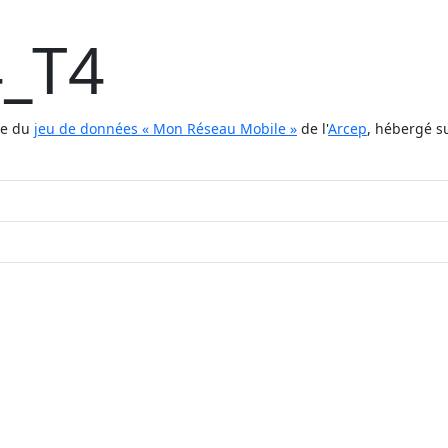
_T4
tie du
jeu de données « Mon Réseau Mobile »
de l'
Arcep
, hébergé s