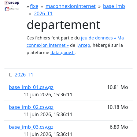
fixe
maconnexioninternet
base_imb
2026_T1
departement
Ces fichiers font partie du
jeu de données « Ma
connexion internet »
de l'
Arcep
, hébergé sur la
plateforme
data.gouv.fr
.
2026_T1
base_imb_01.csv.gz
10.81 Mo
11 juin 2026, 15:36:11
base_imb_02.csv.gz
10.18 Mo
11 juin 2026, 15:36:11
base_imb_03.csv.gz
6.89 Mo
11 juin 2026, 15:36:11